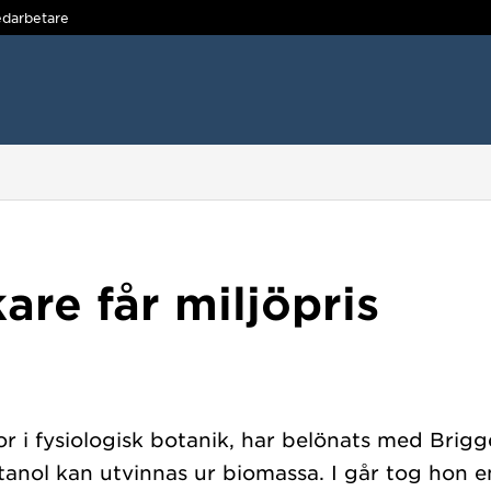
darbetare
re får miljöpris
or i fysiologisk botanik, har belönats med Brigge
anol kan utvinnas ur biomassa. I går tog hon 