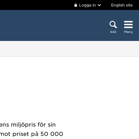
Logga in
English site
Sök
Meny
ns miljöpris för sin
emot priset på 50 000