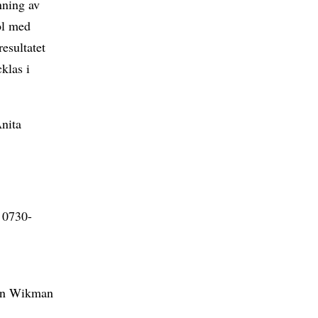
nning av
ol med
esultatet
klas i
Anita
, 0730-
in Wikman