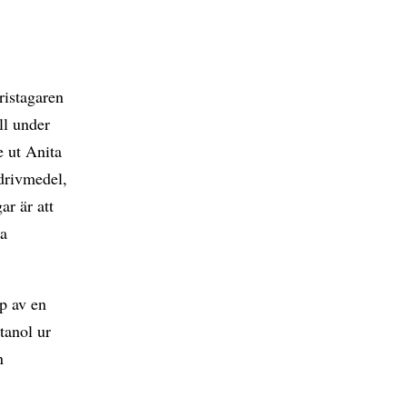
ristagaren
ll under
e ut Anita
 drivmedel,
ar är att
ta
p av en
tanol ur
n