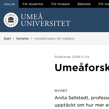
umu.se
För studenter
För forskare
Bibliotek
För me
Hoppa direkt till innehållet
Huvudmenyn dold.
Du är här:
Start
Nyheter
Umeåforskare får miljöpris
Publicerad: 2006-11-24
Umeåforska
NYHET
Anita Sellstedt, profess
upptäckt om hur mer et