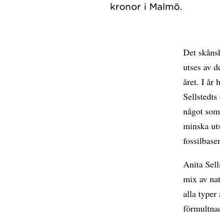
Det skånsk
utses av d
året. I år
Sellstedts
något som 
minska uts
fossilbas
Anita Sell
mix av na
alla typer
förmultnad