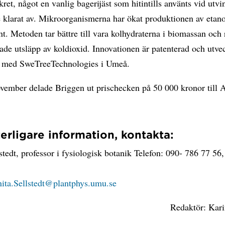
ret, något en vanlig bagerijäst som hitintills använts vid utvi
e klarat av. Mikroorganismerna har ökat produktionen av etan
t. Metoden tar bättre till vara kolhydraterna i biomassan och r
ade utsläpp av koldioxid. Innovationen är patenterad och utvec
 med SweTreeTechnologies i Umeå.
vember delade Briggen ut prischecken på 50 000 kronor till 
terligare information, kontakta:
stedt, professor i fysiologisk botanik Telefon: 090- 786 77 56
ita.Sellstedt@plantphys.umu.se
Redaktör: Kar