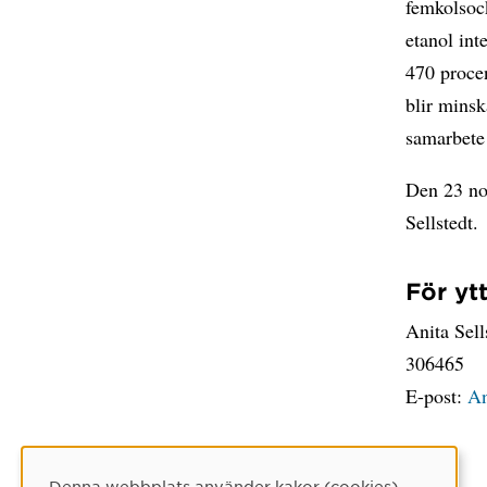
femkolsock
etanol int
470 procen
blir minsk
samarbete
Den 23 no
Sellstedt.
För yt
Anita Sell
306465
E-post:
An
Denna webbplats använder kakor (cookies)