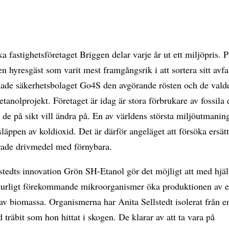
a fastighetsföretaget Briggen delar varje år ut ett miljöpris. P
en hyresgäst som varit mest framgångsrik i att sortera sitt avfa
 hade säkerhetsbolaget Go4S den avgörande rösten och de vald
 etanolprojekt. Företaget är idag är stora förbrukare av fossila
de på sikt vill ändra på. En av världens största miljöutmaning
läppen av koldioxid. Det är därför angeläget att försöka ersät
erade drivmedel med förnybara.
stedts innovation Grön SH-Etanol gör det möjligt att med hjäl
turligt förekommande mikroorganismer öka produktionen av e
 av biomassa. Organismerna har Anita Sellstedt isolerat från e
 träbit som hon hittat i skogen. De klarar av att ta vara på