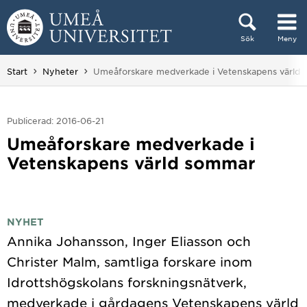
Hoppa direkt till innehållet
Sök
Meny
Huvudmenyn dold.
Du är här:
Start
Nyheter
Umeåforskare medverkade i Vetenskapens värld
Publicerad: 2016-06-21
Umeåforskare medverkade i
Vetenskapens värld sommar
NYHET
Annika Johansson, Inger Eliasson och
Christer Malm, samtliga forskare inom
Idrottshögskolans forskningsnätverk,
medverkade i gårdagens Vetenskapens värld