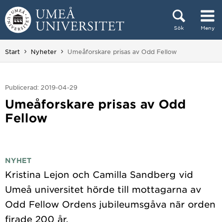
Hoppa direkt till innehållet
Sök
Meny
Huvudmenyn dold.
Du är här:
Start
Nyheter
Umeåforskare prisas av Odd Fellow
Publicerad: 2019-04-29
Umeåforskare prisas av Odd
Fellow
NYHET
Kristina Lejon och Camilla Sandberg vid
Umeå universitet hörde till mottagarna av
Odd Fellow Ordens jubileumsgåva när orden