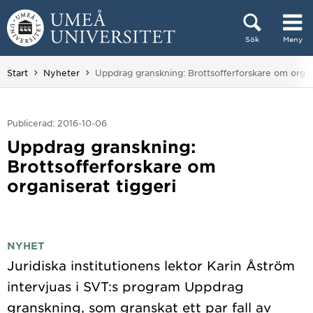
Hoppa direkt till innehållet
Sök
Meny
Huvudmenyn dold.
Du är här:
Start
Nyheter
Uppdrag granskning: Brottsofferforskare om organi
Publicerad: 2016-10-06
Uppdrag granskning:
Brottsofferforskare om
organiserat tiggeri
NYHET
Juridiska institutionens lektor Karin Åström
intervjuas i SVT:s program Uppdrag
granskning, som granskat ett par fall av