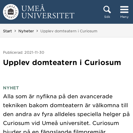
Hoppa direkt till innehållet
Sök
Meny
Huvudmenyn dold.
Du är här:
Start
Nyheter
Upplev domteatern i Curiosum
Publicerad: 2021-11-30
Upplev domteatern i Curiosum
NYHET
Alla som är nyfikna på den avancerade
tekniken bakom domteatern är välkomna till
den andra av fyra alldeles speciella helger på
Curiosum vid Umeå universitet. Curiosum
bjuder på en fängslande filmpremiär,