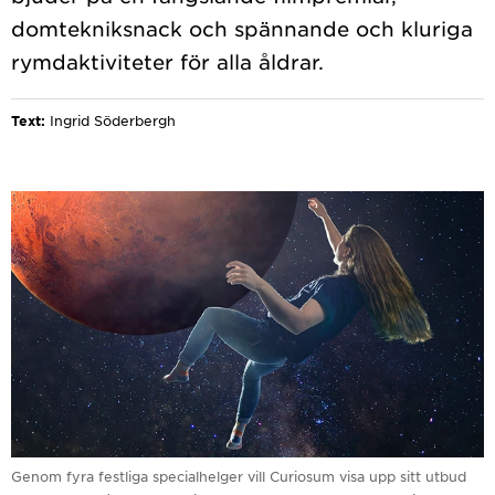
domtekniksnack och spännande och kluriga
Text:
Ingrid Söderbergh
Genom fyra festliga specialhelger vill Curiosum visa upp sitt utbud