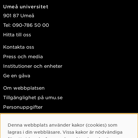
Umeå universitet
901 87 Umeå
Tel: 090-786 50 00
Hitta till oss
Kontakta oss
Press och media
Institutioner och enheter
Ge en gåva
Om webbplatsen
Tillgänglighet på umu.se
Personuppgifter
Hantera kakor
Denna webbplats använder kakor (cookies) som
Cookie-samtycke
Facebook
lagras i din webbläsare. Vissa kakor är nödvändiga