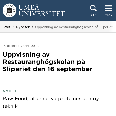
Hoppa direkt till innehållet
Sök
Meny
Huvudmenyn dold.
Du är här:
Start
Nyheter
Uppvisning av Restauranghögskolan på Sliperiet 
Publicerad: 2014-09-12
Uppvisning av
Restauranghögskolan på
Sliperiet den 16 september
NYHET
Raw Food, alternativa proteiner och ny