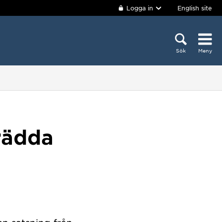
Logga in
English site
Sök
Meny
 rädda