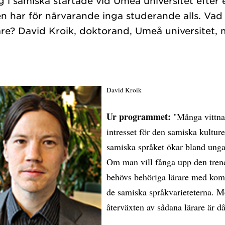
 i samiska startade vid Umeå universitet efter 
n har för närvarande inga studerande alls. Vad
rare? David Kroik, doktorand, Umeå universitet, 
David Kroik
Ur programmet:
"Många vittna
intresset för den samiska kultur
samiska språket ökar bland unga
Om man vill fånga upp den tren
behövs behöriga lärare med kom
de samiska språkvarieteterna. 
återväxten av sådana lärare är d