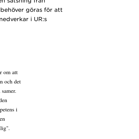
en satsning från
 behöver göras för att
medverkar i UR:s
r om att
en och det
 samer.
den
petens i
Men
ålig".