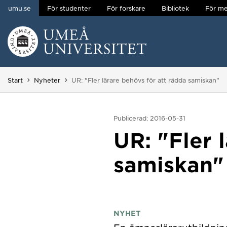
umu.se
För studenter
För forskare
Bibliotek
För me
Hoppa direkt till innehållet
Huvudmenyn dold.
Du är här:
Start
Nyheter
UR: "Fler lärare behövs för att rädda samiskan"
Publicerad: 2016-05-31
UR: "Fler 
samiskan"
NYHET