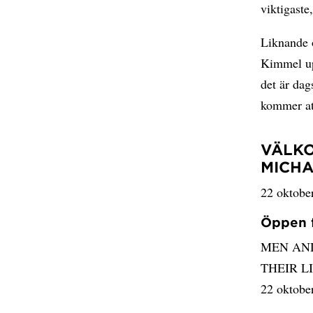
viktigaste
Liknande o
Kimmel up
det är dag
kommer att
VÄLKO
MICHA
22 oktober
Öppen 
MEN AND
THEIR L
22 oktober