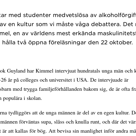
tar med studenter medvetslösa av alkoholförgif
l av en kultur som vi måste våga debattera. De
mel, en av världens mest erkända maskulinitets
 bok Guyland har Kimmel intervjuat hundratals unga män och 
26 år på colleges och universitet i USA. De intervjuade är
sbarn med trygga familjeförhållanden bakom sig, de är ofta f
ch populära i skolan.
erna tydliggörs att de unga männen är del av en egen kultur. D
 männen förväntas supa, slåss och knulla runt, och där det vär
t är att kallas för bög. Att bevisa sin manlighet inför andra mä