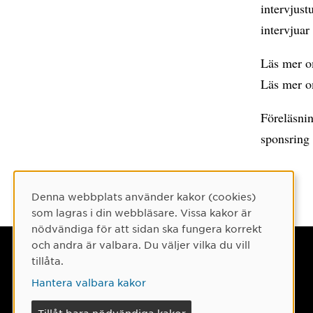
intervjus
intervjuar
Läs mer 
Läs mer 
Föreläsni
sponsring
Denna webbplats använder kakor (cookies)
Cookie-samtycke
som lagras i din webbläsare. Vissa kakor är
nödvändiga för att sidan ska fungera korrekt
och andra är valbara. Du väljer vilka du vill
Umeå universitet
tillåta.
901 87 Umeå
Hantera valbara kakor
Tel: 090-786 50 00
Tillåt bara nödvändiga kakor