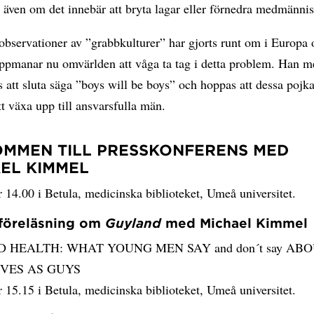
, även om det innebär att bryta lagar eller förnedra medmännis
bservationer av ”grabbkulturer” har gjorts runt om i Europa 
pmanar nu omvärlden att våga ta tag i detta problem. Han me
s att sluta säga ”boys will be boys” och hoppas att dessa pojk
 växa upp till ansvarsfulla män.
MMEN TILL PRESSKONFERENS MED
EL KIMMEL
 14.00 i Betula, medicinska biblioteket, Umeå universitet.
föreläsning om
Guyland
med Michael Kimmel
 HEALTH: WHAT YOUNG MEN SAY and don´t say AB
IVES AS GUYS
 15.15 i Betula, medicinska biblioteket, Umeå universitet.