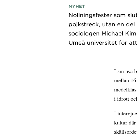
NYHET
Nollningsfester som slu
pojkstreck, utan en de
sociologen Michael Kim
I sin nya
mellan 16-
medelklas
i idrott o
I intervju
kultur där
skällsorde