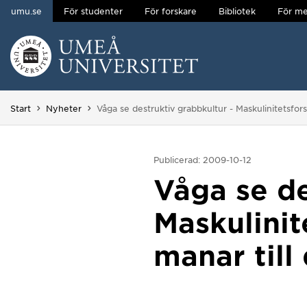
umu.se
För studenter
För forskare
Bibliotek
För me
Hoppa direkt till innehållet
Huvudmenyn dold.
Du är här:
Start
Nyheter
Våga se destruktiv grabbkultur - Maskulinitetsf
Publicerad: 2009-10-12
Våga se de
Maskulini
manar til