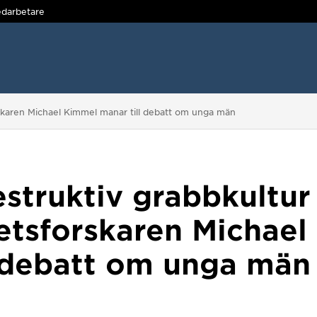
darbetare
orskaren Michael Kimmel manar till debatt om unga män
struktiv grabbkultur 
tetsforskaren Michae
l debatt om unga män