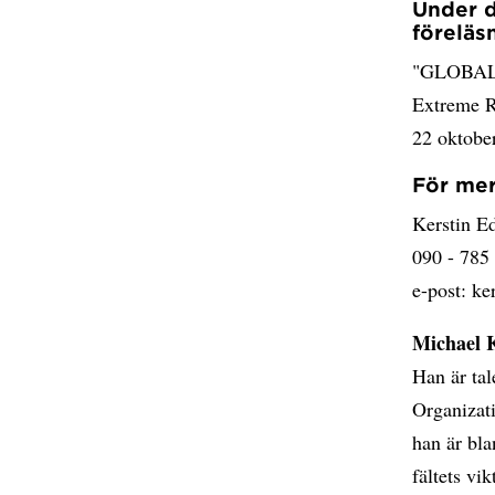
Under d
föreläs
"GLOBALI
Extreme R
22 oktober
För mer
Kerstin Ed
090 - 785
e-post: k
Michael 
Han är ta
Organizat
han är bla
fältets vi