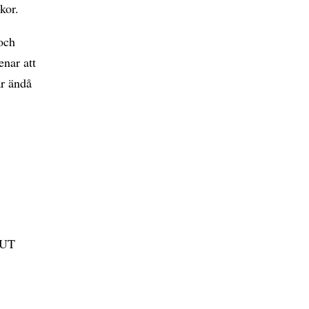
kor.
och
nar att
ar ändå
OUT