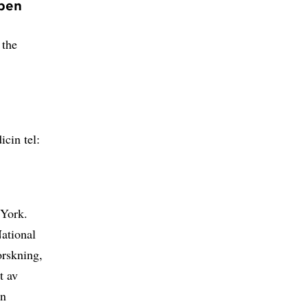
ppen
the
icin tel:
 York.
ational
orskning,
t av
en