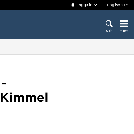
Logga in
English site
Sök
Meny
-
l Kimmel