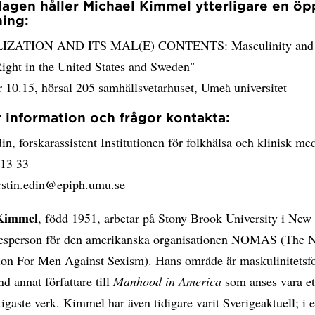
agen håller Michael Kimmel ytterligare en ö
ning:
ZATION AND ITS MAL(E) CONTENTS: Masculinity and 
ight in the United States and Sweden"
 10.15, hörsal 205 samhällsvetarhuset, Umeå universitet
 information och frågor kontakta:
in, forskarassistent Institutionen för folkhälsa och klinisk med
 13 33
erstin.edin@epiph.umu.se
Kimmel
, född 1951, arbetar på Stony Brook University i New
lesperson för den amerikanska organisationen NOMAS (The N
ion For Men Against Sexism). Hans område är maskulinitetsf
nd annat författare till
Manhood in America
som anses vara et
ktigaste verk. Kimmel har även tidigare varit Sverigeaktuell; i 