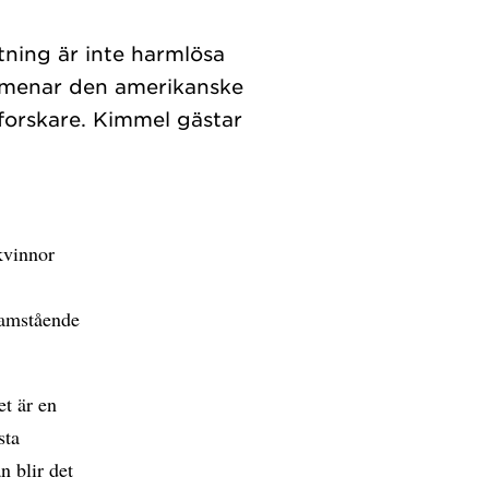
tning är inte harmlösa
t menar den amerikanske
forskare. Kimmel gästar
kvinnor
ramstående
et är en
sta
n blir det