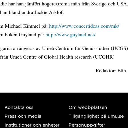
tudie har han jämfört högerextrema män från Sverige och USA.
 han bland andra Jackie Arklöf.
om Michael Kimmel på:
http://www.concertideas.com/mk/
om boken Guyland på:
http://www.guyland.net/
ngarna arrangeras av Umeå Centrum för Genusstudier (UCGS
 från Umeå Centre of Global Health research (UCGHR)
Redaktör: Elin
Kontakta oss
Om webbplatsen
Press och media
Tillgänglighet på umu.se
Institutioner och enheter
Personuppgifter