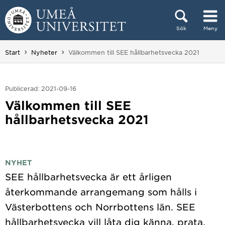
Hoppa direkt till innehållet
Sök
Meny
Huvudmenyn dold.
Du är här:
Start
Nyheter
Välkommen till SEE hållbarhetsvecka 2021
Publicerad: 2021-09-16
Välkommen till SEE
hållbarhetsvecka 2021
NYHET
SEE hållbarhetsvecka är ett årligen
återkommande arrangemang som hålls i
Västerbottens och Norrbottens län. SEE
hållbarhetsvecka vill låta dig känna, prata,