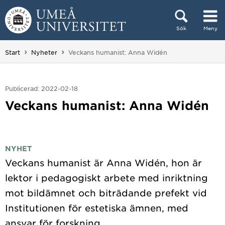
Hoppa direkt till innehållet
Sök
Meny
Huvudmenyn dold.
Du är här:
Start
Nyheter
Veckans humanist: Anna Widén
Publicerad: 2022-02-18
Veckans humanist: Anna Widén
NYHET
Veckans humanist är Anna Widén, hon är
lektor i pedagogiskt arbete med inriktning
mot bildämnet och biträdande prefekt vid
Institutionen för estetiska ämnen, med