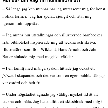
Hur ser din väg till humaniora ut?
– Så länge jag kan minnas har jag intresserat mig för konst
i olika former. Jag har spelat, sjungit och ritat mig
igenom min uppväxt.
– Jag minns hur utställningar och illustrerade barnböcker
från biblioteket inspirerade mig att teckna och skriva.
Illustratörer som Ilon Wikland, Hans Arnold och John
Bauer slukade mig med magiska världar.
– I en familj med många syskon hittade jag också ett
frirum
i skapandet och det var som en egen bubbla där jag
var ostörd och helt fri.
– Under högstadiet ägnade jag väldigt mycket tid åt att
teckna och måla. Jag hade alltid ett skissblock med mig i