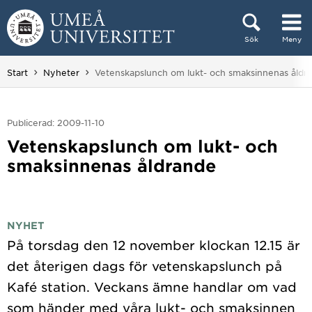
Hoppa direkt till innehållet
Sök
Meny
Huvudmenyn dold.
Du är här:
Start
Nyheter
Vetenskapslunch om lukt- och smaksinnenas åldr
Publicerad: 2009-11-10
Vetenskapslunch om lukt- och
smaksinnenas åldrande
NYHET
På torsdag den 12 november klockan 12.15 är
det återigen dags för vetenskapslunch på
Kafé station. Veckans ämne handlar om vad
som händer med våra lukt- och smaksinnen