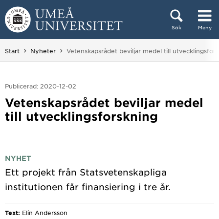
Hoppa direkt till innehållet
Sök
Meny
Huvudmenyn dold.
Du är här:
Start
Nyheter
Vetenskapsrådet beviljar medel till utvecklingsfor
Publicerad: 2020-12-02
Vetenskapsrådet beviljar medel
till utvecklingsforskning
NYHET
Ett projekt från Statsvetenskapliga
Text:
Elin Andersson