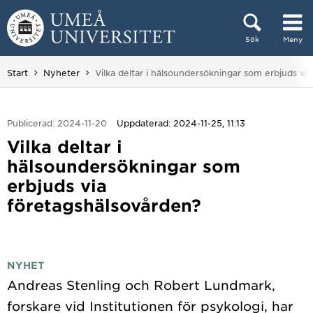
Hoppa direkt till innehållet
Sök
Meny
Huvudmenyn dold.
Du är här:
Start
Nyheter
Vilka deltar i hälsoundersökningar som erbjuds vi
Publicerad: 2024-11-20
Uppdaterad: 2024-11-25, 11:13
Vilka deltar i
hälsoundersökningar som
erbjuds via
företagshälsovården?
NYHET
Andreas Stenling och Robert Lundmark,
forskare vid Institutionen för psykologi, har