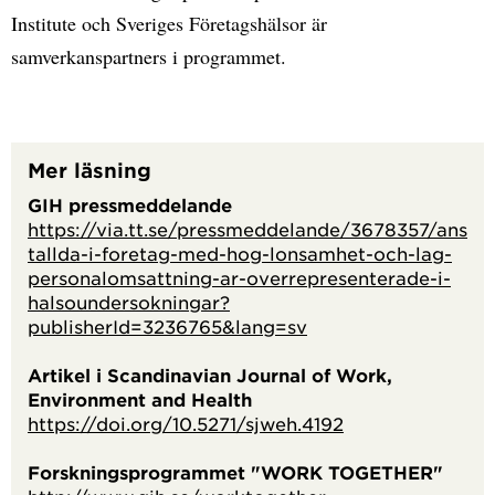
Institute och Sveriges Företagshälsor är
samverkanspartners i programmet.
Mer läsning
GIH pressmeddelande
https://via.tt.se/pressmeddelande/3678357/ans
tallda-i-foretag-med-hog-lonsamhet-och-lag-
personalomsattning-ar-overrepresenterade-i-
halsoundersokningar?
publisherId=3236765&lang=sv
Artikel i Scandinavian Journal of Work,
Environment and Health
https://doi.org/10.5271/sjweh.4192
Forskningsprogrammet "WORK TOGETHER"