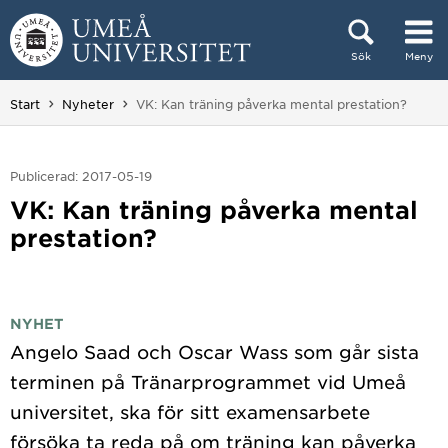
Hoppa direkt till innehållet
Sök
Meny
Huvudmenyn dold.
Du är här:
Start
Nyheter
VK: Kan träning påverka mental prestation?
Publicerad: 2017-05-19
VK: Kan träning påverka mental
prestation?
NYHET
Angelo Saad och Oscar Wass som går sista
terminen på Tränarprogrammet vid Umeå
universitet, ska för sitt examensarbete
försöka ta reda på om träning kan påverka