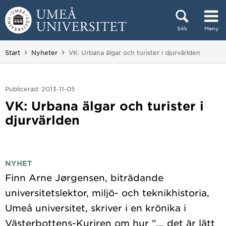
Hoppa direkt till innehållet
Sök
Meny
Huvudmenyn dold.
Du är här:
Start
Nyheter
VK: Urbana älgar och turister i djurvärlden
Publicerad: 2013-11-05
VK: Urbana älgar och turister i
djurvärlden
NYHET
Finn Arne Jørgensen, biträdande
universitetslektor, miljö- och teknikhistoria,
Umeå universitet, skriver i en krönika i
Västerbottens-Kuriren om hur "... det är lätt