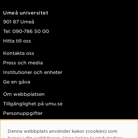
Umeå universitet
901 87 Umeå
Tel: 090-786 50 00
Hitta till oss
Kontakta oss
Press och media
Institutioner och enheter
Ge en gåva
Om webbplatsen
Tillgänglighet på umu.se
Personuppgifter
Hantera kakor
Denna webbplats använder kakor (cookies) som
Facebook
Cookie-samtycke