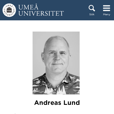
Hoppa direkt till innehållet
Sök
Meny
Huvudmenyn dold.
Andreas Lund