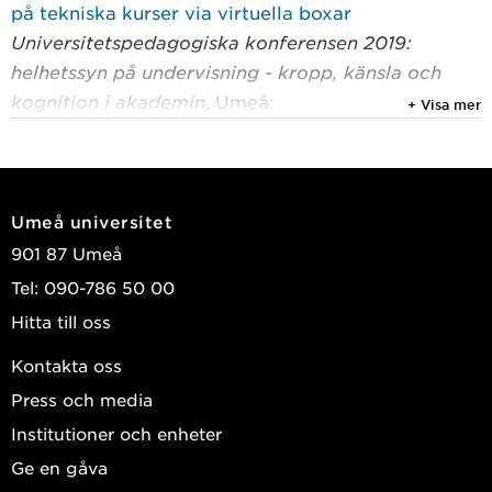
på tekniska kurser via virtuella boxar
Universitetspedagogiska konferensen 2019:
helhetssyn på undervisning - kropp, känsla och
kognition i akademin
, Umeå:
+ Visa mer
Universitetspedagogik och lärandestöd (UPL),
Umeå universitet 2019 : 14-14
Johansson, Dan; Landgren, Göran; Lund, Andreas
Umeå universitet
2016
901 87 Umeå
Applying Seamful Design in Location-Based
Tel: 090-786 50 00
Mobile Museum Applications
Hitta till oss
ACM Transactions on Multimedia Computing,
Communications, and Applications (TOMCCAP)
,
Kontakta oss
Association for Computing Machinery (ACM) 2016,
Press och media
Vol. 12, (4)
Institutioner och enheter
Nilsson, Tommy; Hogsden, Carl; Perera, Charith; et
Ge en gåva
al.