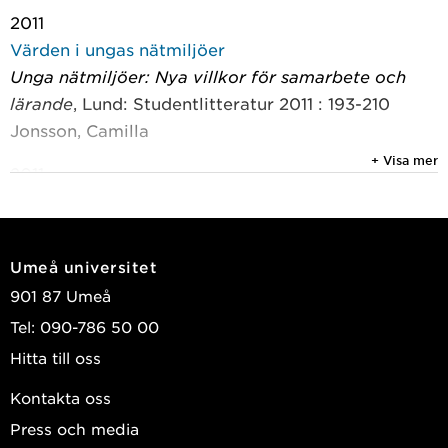
2011
Värden i ungas nätmiljöer
Unga nätmiljöer: Nya villkor för samarbete och
lärande
, Lund: Studentlitteratur 2011 : 193-210
Jonsson, Camilla
+ Visa mer
2011
Are online communities for young people an issue
for education researchers?: A literature review of
Swedish and international studies within the
Umeå universitet
educational field
901 87 Umeå
Education and Information Technologies: Official
Tel: 090-786 50 00
Journal of the IFIP technical committee on
Hitta till oss
Education
, SpringerLink 2011, Vol. 16, (1) : 55-69
Jonsson, Camilla
Kontakta oss
Press och media
2009