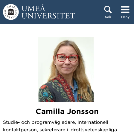
Hoppa direkt till innehållet
Sök
Meny
Huvudmenyn dold.
Camilla Jonsson
Studie- och programvägledare, Internationell
kontaktperson, sekreterare i idrottsvetenskapliga