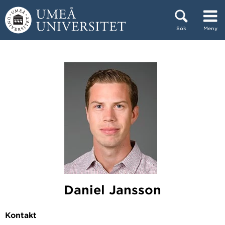
Hoppa direkt till innehållet
Sök
Meny
Huvudmenyn dold.
Daniel Jansson
Kontakt