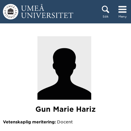
Hoppa direkt till innehållet
Sök
Meny
Huvudmenyn dold.
Gun Marie Hariz
Docent
Vetenskaplig meritering: