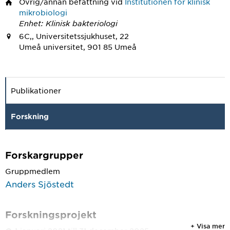
Övrig/annan befattning
vid
Institutionen för klinisk
mikrobiologi
Enhet: Klinisk bakteriologi
6C,, Universitetssjukhuset, 22
Umeå universitet, 901 85 Umeå
Publikationer
Forskning
Forskargrupper
Gruppmedlem
Anders Sjöstedt
Forskningsprojekt
+ Visa mer