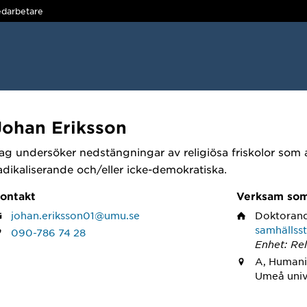
darbetare
Johan Eriksson
ag undersöker nedstängningar av religiösa friskolor som a
adikaliserande och/eller icke-demokratiska.
ontakt
Verksam so
johan.eriksson01@umu.se
Doktoran
samhällss
090-786 74 28
Enhet: Re
A, Humani
Umeå univ