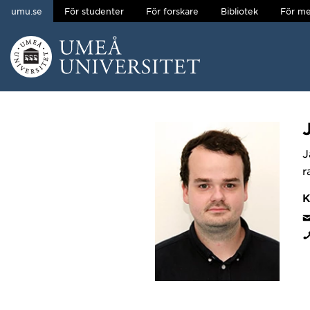
umu.se
För studenter
För forskare
Bibliotek
För me
Hoppa direkt till innehållet
Huvudmenyn dold.
J
r
K