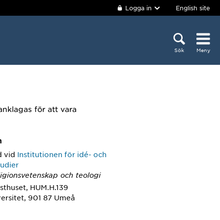
Logga in
English site
Sök
Meny
nklagas för att vara
m
d
vid
Institutionen för idé- och
tudier
ligionsvetenskap och teologi
sthuset, HUM.H.139
ersitet, 901 87 Umeå