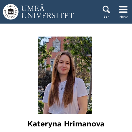
Hoppa direkt till innehållet
Sök
Meny
Huvudmenyn dold.
Kateryna Hrimanova