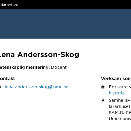
darbetare
Lena Andersson-Skog
Docent
etenskaplig meritering:
ontakt
Verksam so
lena.andersson-skog@umu.se
Forskare
historia
Samhällsv
lärarhuset
SAM.D.41
Umeå univ