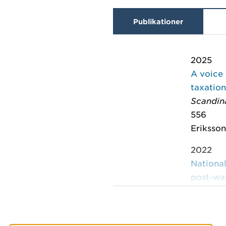
Publikationer
2025
A voice 
taxation
Scandina
556
Eriksson
2022
National
post-wa
Varietie
Eriksson
2021