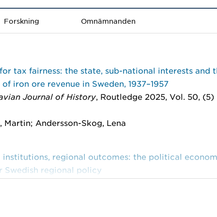
Forskning
Omnämnanden
for tax fairness: the state, sub-national interests and 
 of iron ore revenue in Sweden, 1937–1957
vian Journal of History
, Routledge 2025, Vol. 50, (5) 
, Martin; Andersson-Skog, Lena
 institutions, regional outcomes: the political econom
r Swedish regional policy
s of capitalism over time
, London: Routledge 2022 : 1
, Martin; Andersson-Skog, Lena; Sabo, Josefin