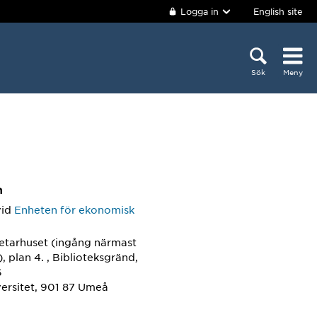
Logga in
English site
Sök
Meny
m
vid
Enheten för ekonomisk
etarhuset (ingång närmast
), plan 4. , Biblioteksgränd,
6
ersitet, 901 87 Umeå