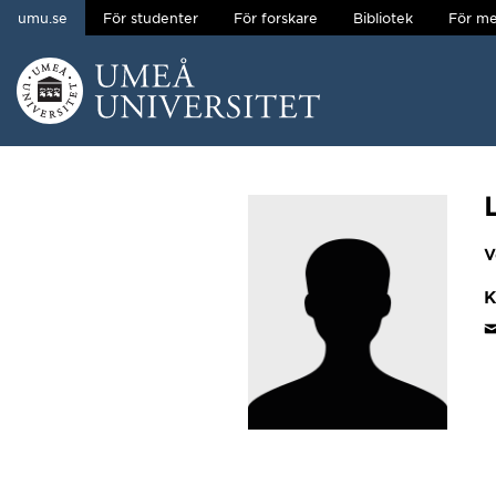
umu.se
För studenter
För forskare
Bibliotek
För me
Hoppa direkt till innehållet
Huvudmenyn dold.
V
K