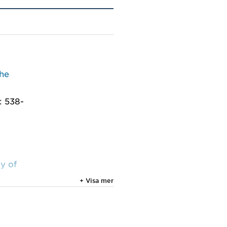
the
: 538-
y of
+ Visa mer
19-132