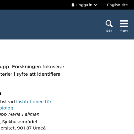
Logga in
English site
Sök
Meny
rupp. Forskningen fokuserar
ier i syfte att identifiera
m
tist
vid
Institutionen för
biologi
upp Maria Fällman
, Sjukhusområdet
ersitet, 901 87 Umeå