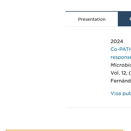
Presentation
2024
Co-PATH
response
Microbi
Vol. 12, (
Fernánde
Visa pub