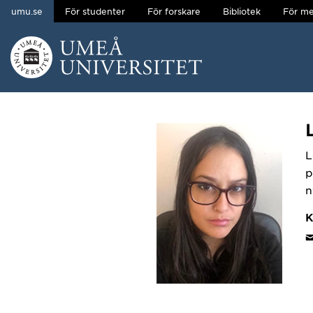
umu.se
För studenter
För forskare
Bibliotek
För me
Hoppa direkt till innehållet
Huvudmenyn dold.
L
p
n
K