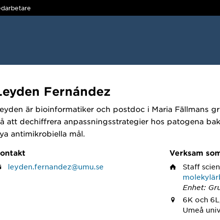
darbetare
Leyden Fernández
eyden är bioinformatiker och postdoc i Maria Fällmans g
å att dechiffrera anpassningsstrategier hos patogena bakter
ya antimikrobiella mål.
ontakt
Verksam so
leyden.fernandez@umu.se
Staff scien
molekylär
Enhet: Gr
6K och 6L
Umeå univ