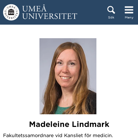
Hoppa direkt till innehållet
Sök
Meny
Huvudmenyn dold.
Madeleine Lindmark
Fakultetssamordnare vid Kansliet för medicin.