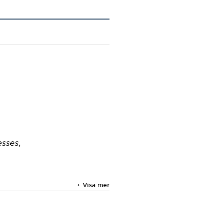
esses
,
+ Visa mer