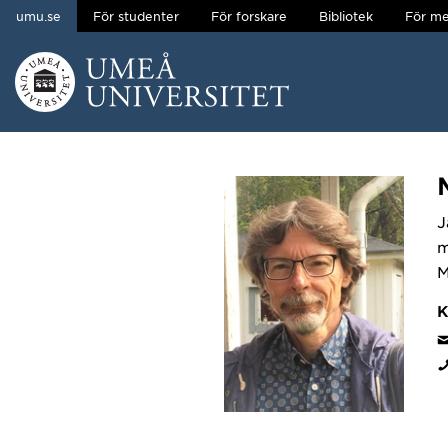
umu.se
För studenter
För forskare
Bibliotek
För me
Hoppa direkt till innehållet
Huvudmenyn dold.
J
m
M
K