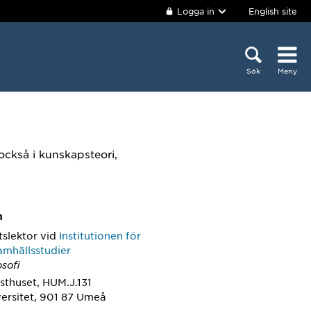
Logga in
English site
Sök
Meny
 också i kunskapsteori,
m
tslektor
vid
Institutionen för
amhällsstudier
osofi
sthuset, HUM.J.131
ersitet, 901 87 Umeå