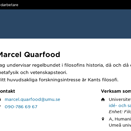
darbetare
Marcel Quarfood
ag undervisar regelbundet i filosofins historia, då och då
etafysik och vetenskapsteori.
itt huvudsakliga forskningsintresse är Kants filosofi.
ontakt
Verksam so
marcel.quarfood@umu.se
Universite
idé- och s
090-786 69 67
Enhet: Fil
A, Humani
Umeå univ