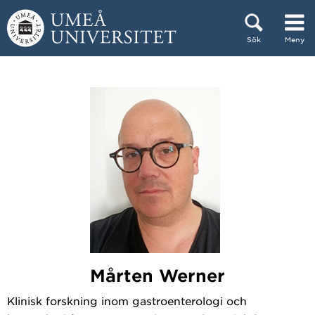
Hoppa direkt till innehållet
Sök
Meny
Huvudmenyn dold.
Mårten Werner
Klinisk forskning inom gastroenterologi och