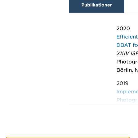
Publikationer
2020
Efficien
DBAT for
XXIV IS
Photogr
Börlin, 
2019
Impleme
Photogr
(DBAT)
Int. Arc
69–75, 
Börlin, 