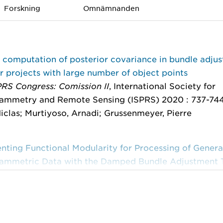
Forskning
Omnämnanden
t computation of posterior covariance in bundle adju
 projects with large number of object points
PRS Congress: Comission II
, International Society for
ammetry and Remote Sensing (ISPRS) 2020 : 737-74
Niclas; Murtiyoso, Arnadi; Grussenmeyer, Pierre
nting Functional Modularity for Processing of Genera
ammetric Data with the Damped Bundle Adjustment 
h. Photogramm. Remote Sens. Spatial Inf. Sci., XLII-2
2019
: 69-75
Niclas; Murtiyoso, Arnadi; Grussenmeyer, Pierre