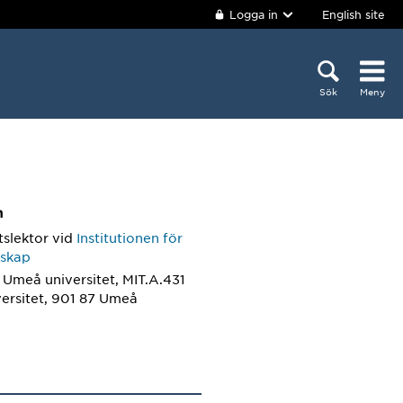
Logga in
English site
Sök
Meny
m
tslektor
vid
Institutionen för
nskap
 Umeå universitet, MIT.A.431
ersitet, 901 87 Umeå