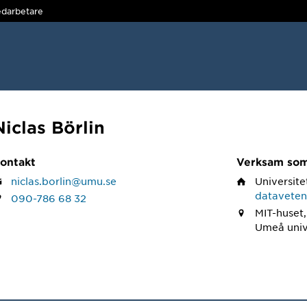
darbetare
Niclas Börlin
ontakt
Verksam so
niclas.borlin@umu.se
Universite
datavete
090-786 68 32
MIT-huset,
Umeå univ