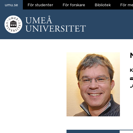
umu.se
För studenter
För forskare
Bibliotek
För me
Hoppa direkt till innehållet
Huvudmenyn dold.
K