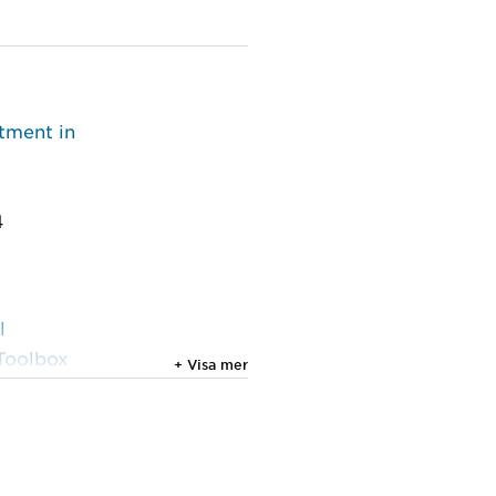
stment in
4
l
Toolbox
+ Visa mer
/W17,