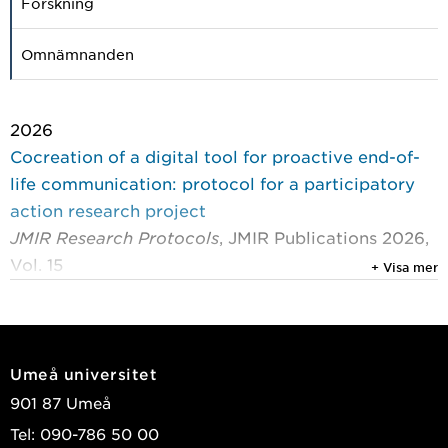
Forskning
Omnämnanden
2026
Cocreation of a digital tool for proactive end-of-
life communication: protocol for a participatory
action research project
JMIR Research Protocols
, JMIR Publications 2026,
Vol. 15
+ Visa mer
Eneslätt, Malin; Dupont, Charlèss; Savolainen, Eva;
et al.
2025
Umeå universitet
Standardized cancer patient pathways: a
901 87 Umeå
perspective from primary healthcare in northern
Tel: 090-786 50 00
Sweden