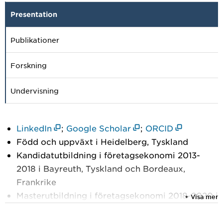
Presentation
Publikationer
Forskning
Undervisning
LinkedIn
;
Google Scholar
;
ORCID
Född och uppväxt i Heidelberg, Tyskland
Kandidatutbildning i företagsekonomi 2013-
2018 i Bayreuth, Tyskland och Bordeaux,
Frankrike
Masterutbildning i företagsekonomi 2018-2020 i
+ Visa mer
Umeå, Sverige och Moskva, Ryssland
Doktorand i företagsekonomi från September