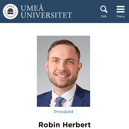
Hoppa direkt till innehållet
Sök
Meny
Huvudmenyn dold.
Pressbild
Robin Herbert