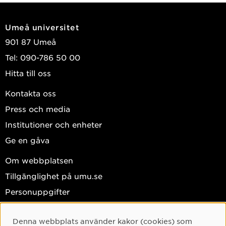
2020 till December 2020 på Universität
Bayreuth, Tyskland
Umeå universitet
Doktorand i företagsekonomi från Januari 2021
901 87 Umeå
till Oktober 2025 på Umeå Universitet
Tel: 090-786 50 00
Hitta till oss
Kontakta oss
Press och media
Institutioner och enheter
Ge en gåva
Om webbplatsen
Tillgänglighet på umu.se
Personuppgifter
Hantera kakor
Denna webbplats använder kakor (cookies) som