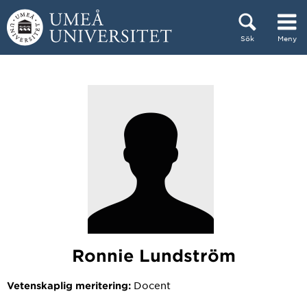
Hoppa direkt till innehållet
Sök
Meny
Huvudmenyn dold.
Ronnie Lundström
Docent
Vetenskaplig meritering: