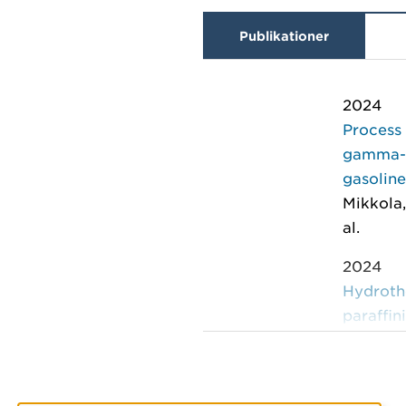
Publikationer
2024
Process 
gamma-v
gasolin
Mikkola,
al.
2024
Hydroth
paraffi
Mikkola,
2022
Pore siz