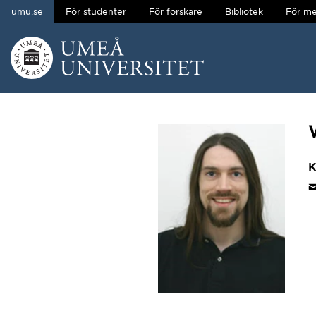
umu.se
För studenter
För forskare
Bibliotek
För me
Hoppa direkt till innehållet
Huvudmenyn dold.
K