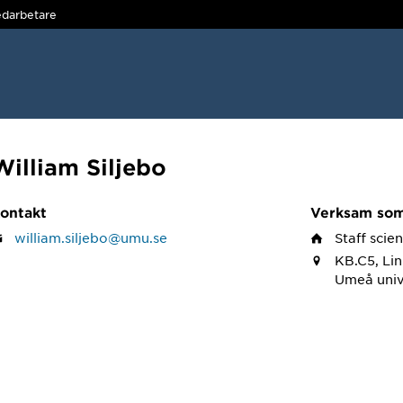
darbetare
William Siljebo
ontakt
Verksam so
william.siljebo@umu.se
Staff scien
KB.C5, Li
Umeå univ