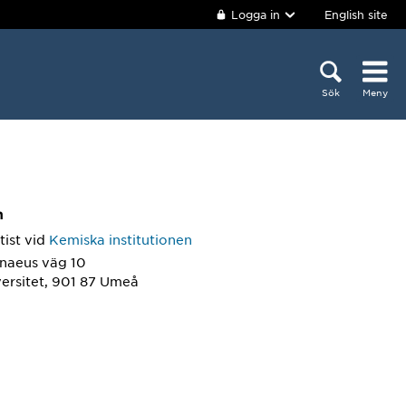
Logga in
English site
Sök
Meny
m
tist
vid
Kemiska institutionen
nnaeus väg 10
ersitet, 901 87 Umeå