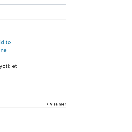
id to
ane
oti; et
+ Visa mer
n at