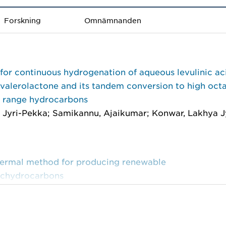
Forskning
Omnämnanden
for continuous hydrogenation of aqueous levulinic ac
alerolactone and its tandem conversion to high oct
e range hydrocarbons
 Jyri-Pekka; Samikannu, Ajaikumar; Konwar, Lakhya Jy
ermal method for producing renewable
nichydrocarbons
 Jyri-Pekka; Vanklint, Kent; Siljebo, William; et al.
e-excluded low viscous porous liquids for CO2 sorptio