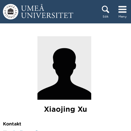
Hoppa direkt till innehållet
Sök
Meny
Huvudmenyn dold.
Xiaojing Xu
Kontakt