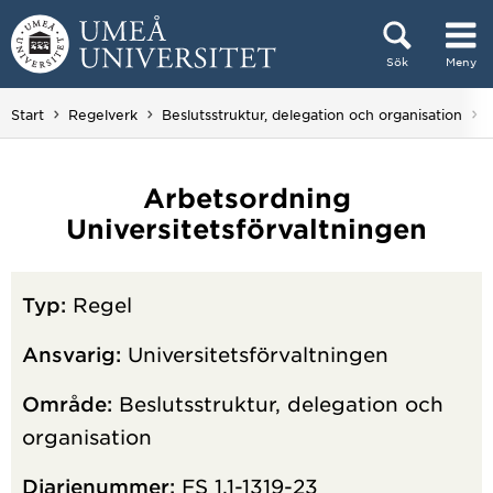
Hoppa direkt till innehållet
Sök
Meny
Huvudmenyn dold.
Start
Regelverk
Beslutsstruktur, delegation och organisation
Arbetsordning
Universitetsförvaltningen
Typ:
Regel
Ansvarig:
Universitetsförvaltningen
Område:
Beslutsstruktur, delegation och
organisation
Diarienummer:
FS 1.1-1319-23