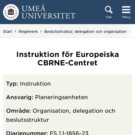
Hoppa direkt till innehållet
Sök
Meny
Huvudmenyn dold.
Start
Regelverk
Beslutsstruktur, delegation och organisation
Instruktion för Europeiska
CBRNE-Centret
Typ:
Instruktion
Ansvarig:
Planeringsenheten
Område:
Organisation, delegation och
beslutsstruktur
Diarienummer:
FS 1.1-1856-23