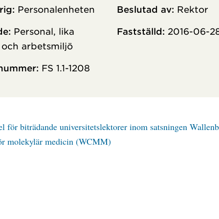
rig:
Personalenheten
Beslutad av:
Rektor
e:
Personal, lika
Fastställd:
2016-06-2
r och arbetsmiljö
enummer:
FS 1.1-1208
l för biträdande universitetslektorer inom satsningen Wallen
för molekylär medicin (WCMM)