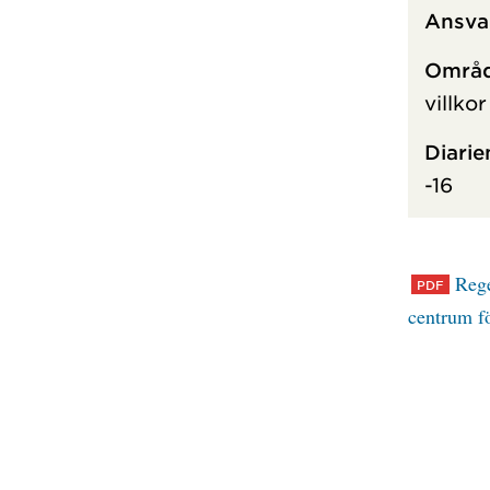
Ansva
Områd
villko
Diari
-16
Rege
centrum 