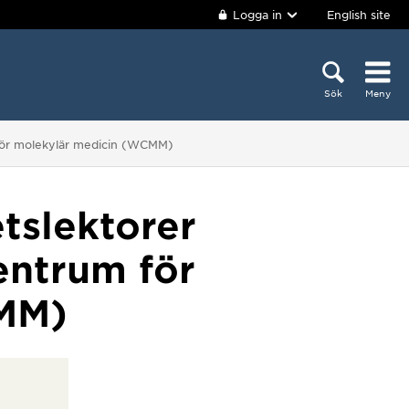
Logga in
English site
Sök
Meny
 för molekylär medicin (WCMM)
etslektorer
entrum för
MM)