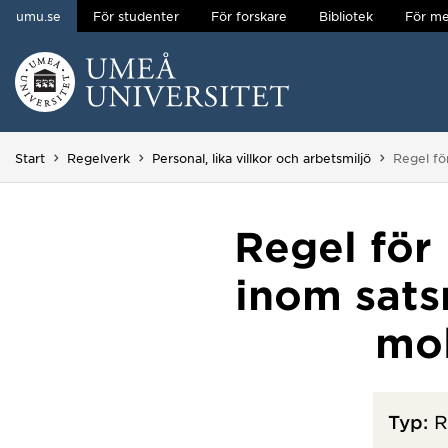
umu.se
För studenter
För forskare
Bibliotek
För me
Hoppa direkt till innehållet
Huvudmenyn dold.
Du är här
Start
Regelverk
Personal, lika villkor och arbetsmiljö
Regel fö
Regel för 
inom sats
mo
Typ:
R