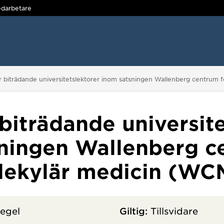
darbetare
:
r biträdande universitetslektorer inom satsningen Wallenberg centrum
biträdande universit
ningen Wallenberg c
lekylär medicin (WC
egel
Giltig:
Tillsvidare