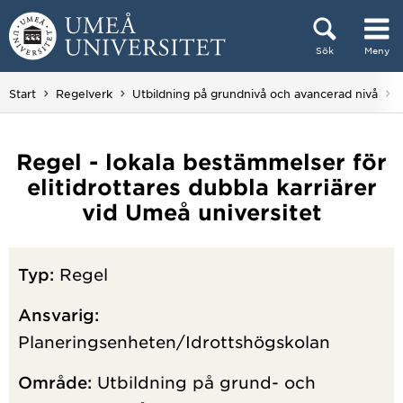
Hoppa direkt till innehållet
Sök
Meny
Huvudmenyn dold.
Start
Regelverk
Utbildning på grundnivå och avancerad nivå
Regel - lokala bestämmelser för
elitidrottares dubbla karriärer
vid Umeå universitet
Typ:
Regel
Ansvarig:
Planeringsenheten/Idrottshögskolan
Område:
Utbildning på grund- och