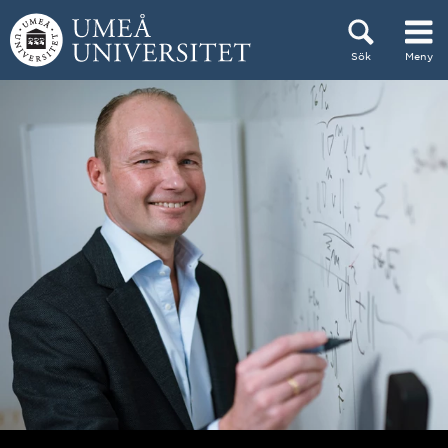
Hoppa direkt till innehållet
Sök
Meny
Huvudmenyn dold.