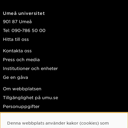
Umeå universitet
901 87 Umeå
Tel: 090-786 50 00
Hitta till oss
Kontakta oss
Press och media
Institutioner och enheter
Ge en gåva
Om webbplatsen
Tillgänglighet på umu.se
Personuppgifter
Hantera kakor
Denna webbplats använder kakor (cookies) som
Facebook
Cookie-samtycke