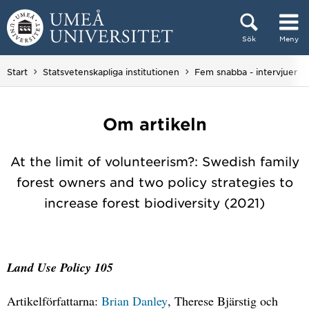
Hoppa direkt till innehållet
Sök
Meny
Huvudmenyn dold.
Start
Statsvetenskapliga institutionen
Fem snabba - intervjuer
Om artikeln
At the limit of volunteerism?: Swedish family
forest owners and two policy strategies to
increase forest biodiversity (2021)
Land Use Policy 105
Artikelförfattarna:
Brian Danley
, Therese Bjärstig och