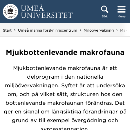
Hoppa direkt till innehållet
Sök
Meny
Huvudmenyn dold.
Du är
Start
Umeå marina forskningscentrum
Miljöövervakning
Makr
Mjukbottenlevande makrofauna
Mjukbottenlevande makrofauna är ett
delprogram i den nationella
miljöövervakningen. Syftet är att undersöka
om, och på vilket sätt, strukturen hos den
bottenlevande makrofaunan förändras. Det
ger en signal om långsiktiga förändringar på
grund av till exempel övergödning och
syrgasstagnation.