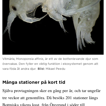
Vitmärla, Monoporeia affinis, är ett av de bottenlevande djur som
övervakas. Den fyller en viktig funktion i ekosystemet genom att
vara föda åt andra djur.
Bild
Mikael Peedu
Många stationer på kort tid
Själva provtagningen sker en gång per år, och tar ungefär
tre veckor att genomföra. Då besöks 201 stationer längs
Bottniska vikens kust, från Öregrund i söder till