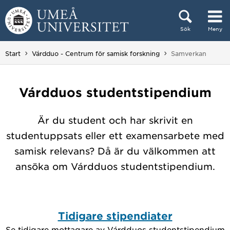
Hoppa direkt till innehållet
Sök
Meny
Huvudmenyn dold.
Du är här:
Start
Várdduo - Centrum för samisk forskning
Samverkan
Várdduos studentstipendium
Är du student och har skrivit en
studentuppsats eller ett examensarbete med
samisk relevans? Då är du välkommen att
ansöka om Várdduos studentstipendium.
Tidigare stipendiater
Se tidigare mottagare av Várdduos studentstipendium