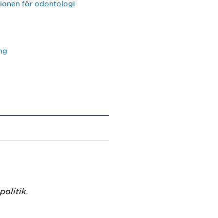
utionen för odontologi
ng
olitik.