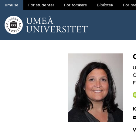
umu.se
För studenter
För forskare
Bibliotek
För me
Hoppa direkt till innehållet
Huvudmenyn dold.
U
Ö
F
K
V