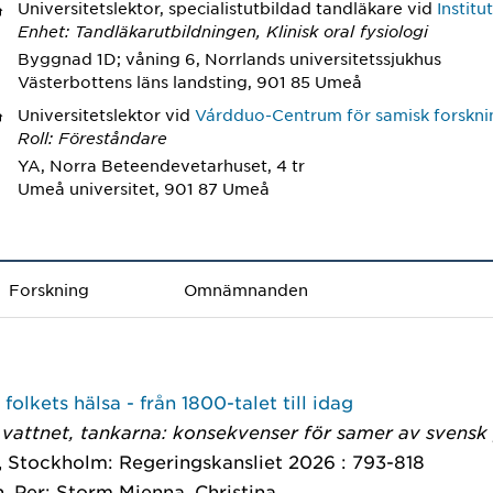
Universitetslektor, specialistutbildad tandläkare
vid
Instit
Enhet: Tandläkarutbildningen, Klinisk oral fysiologi
Byggnad 1D; våning 6, Norrlands universitetssjukhus
Västerbottens läns landsting, 901 85 Umeå
Universitetslektor
vid
Várdduo-Centrum för samisk forskni
Roll: Föreståndare
YA, Norra Beteendevetarhuset, 4 tr
Umeå universitet, 901 87 Umeå
Forskning
Omnämnanden
folkets hälsa - från 1800-talet till idag
vattnet, tankarna: konsekvenser för samer av svensk p
, Stockholm: Regeringskansliet 2026 : 793-818
, Per; Storm Mienna, Christina