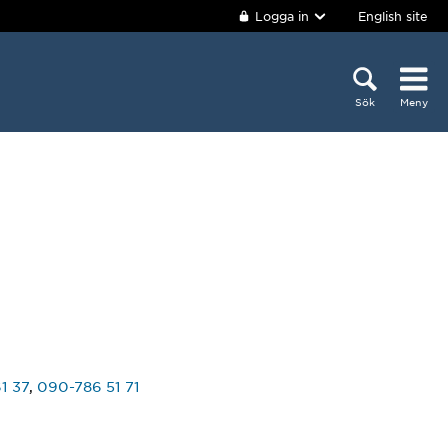
Logga in
English site
Sök
Meny
1 37
,
090-786 51 71