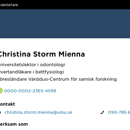
darbetare
Christina Storm Mienna
niversitetslektor i odontologi
vertandläkare i bettfysiologi
öreståndare Várdduo-Centrum för samisk forskning
0000-0002-2365-4598
ontakt
christina.storm.mienna@umu.se
090-785 6
erksam som