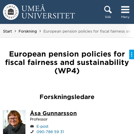
Hoppa direkt till innehållet
Sök
Meny
Huvudmenyn dold.
Du är här:
Start
Forskning
European pension policies for fiscal fairness and
European pension policies for
fiscal fairness and sustainability
(WP4)
Forskningsledare
Åsa Gunnarsson
Professor
E-post
090-786 59 31