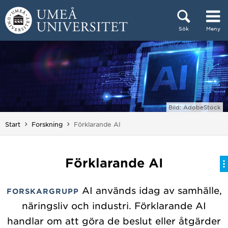
Hoppa direkt till innehållet
Sök
Meny
Huvudmenyn dold.
Bild: AdobeStock
Du är här:
Start
Forskning
Förklarande AI
Förklarande AI
AI används idag av samhälle,
FORSKARGRUPP
näringsliv och industri. Förklarande AI
handlar om att göra de beslut eller åtgärder