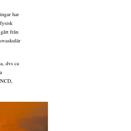
ingar har
fysisk
gått från
iovaskulär
a, dvs ca
a
 (NCD,