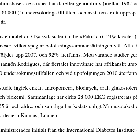
ationsbaserade studier har därefter genomförts (mellan 1987 
39 000 (!) undersökningstillfällen, och avsikten är att upprep
 år.
s etnicitet är 71% sydasiater (Indien/Pakistan), 24% kreoler 
eser, vilket speglar befolkningssammansättningen väl. Alla t
 följdes upp 2007, och 92% återfanns. Motsvarande studier g
rannön Rodrigues, där flertalet innevånare har afrikanskt urs
0 undersökningstillfällen och vid uppföljningen 2010 återfan
studie ingick enkät, antropometri, blodtryck, oralt glukostoler
h biokemi. Sammanlagt har cirka 28 000 EKG registrerats på
35 år och äldre, och samtliga har kodats enligt Minnesotakod
kriterier i Kaunas, Litauen.
ministrerades initialt från the International Diabetes Institute 