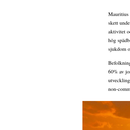
Mauritius
skett unde
aktivitet 
hög spädba
sjukdom o
Befolkning
60% av jor
utveckling
non-commu