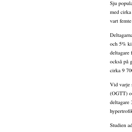
Sju popul
med cirka 
vart femte
Deltagarna
och 5% kin
deltagare
också på g
cirka 9 70
Vid varje 
(OGTT) oc
deltagare 
hypertrofi
Studien ad