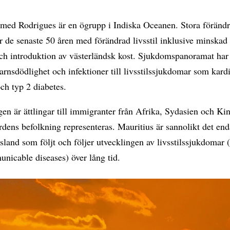
 med Rodrigues är en ögrupp i Indiska Oceanen. Stora förändr
r de senaste 50 åren med förändrad livsstil inklusive minskad 
och introduktion av västerländsk kost. Sjukdomspanoramat har 
rnsdödlighet och infektioner till livsstilssjukdomar som kard
ch typ 2 diabetes.
en är ättlingar till immigranter från Afrika, Sydasien och Kin
dens befolkning representeras. Mauritius är sannolikt det end
sland som följt och följer utvecklingen av livsstilssjukdomar
nicable diseases) över lång tid.