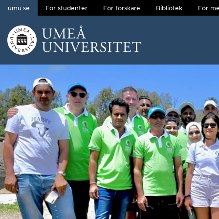
umu.se
För studenter
För forskare
Bibliotek
För me
Hoppa direkt till innehållet
Huvudmenyn dold.