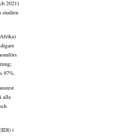
och 2021)
a studien
(Afrika)
idigare
enomförs
prung;
ns 97%.
anstest
 alla
 och
(IDI) i