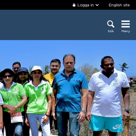
Logga in
English site
Sök
Meny