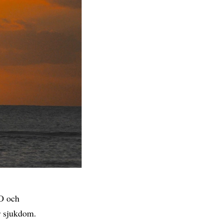
HO och
r sjukdom.