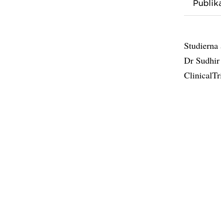
Publik
Studierna 
Dr Sudhir
ClinicalT