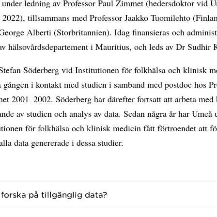
n under ledning av Professor Paul Zimmet (hedersdoktor vid 
et 2022), tillsammans med Professor Jaakko Tuomilehto (Finla
George Alberti (Storbritannien). Idag finansieras och administ
av hälsovårdsdepartement i Mauritius, och leds av Dr Sudhir 
Stefan Söderberg vid Institutionen för folkhälsa och klinisk m
a gången i kontakt med studien i samband med postdoc hos Pr
et 2001–2002. Söderberg har därefter fortsatt att arbeta med
nde av studien och analys av data. Sedan några år har Umeå u
utionen för folkhälsa och klinisk medicin fått förtroendet att f
alla data genererade i dessa studier.
 forska på tillgänglig data?