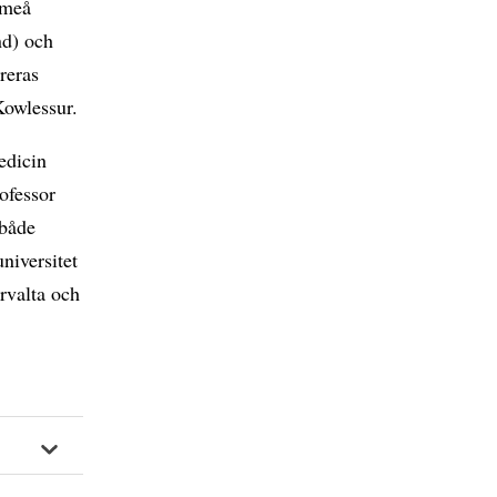
Umeå
nd) och
reras
Kowlessur.
edicin
ofessor
 både
niversitet
örvalta och