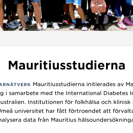
Mauritiusstudierna
Mauritiusstudierna initierades av Ma
ARNÄTVERK
g i samarbete med the International Diabetes I
Australien. Institutionen för folkhälsa och klinis
Umeå universitet har fått förtroendet att förvalt
nalysera data från Mauritius hälsoundersökninga