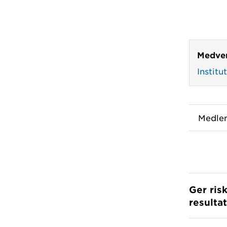
Medver
Institu
Medle
Ger ris
resulta