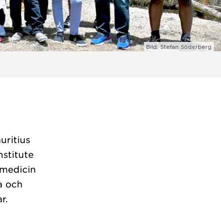
Bild: Stefan Söderberg
uritius
nstitute
k medicin
a och
r.