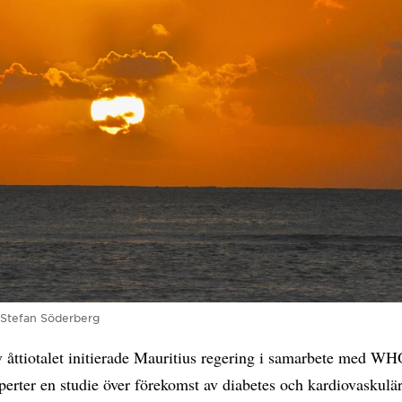
Stefan Söderberg
v åttiotalet initierade Mauritius regering i samarbete med W
perter en studie över förekomst av diabetes och kardiovaskulä