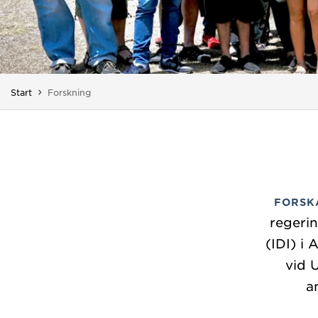
Du är här:
Start
Forskning
FORSK
regerin
(IDI) i 
vid 
a