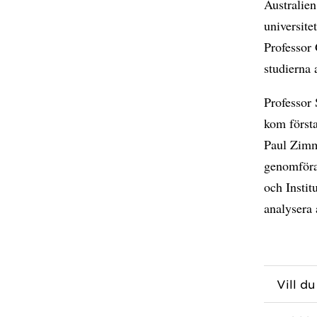
Australie
universit
Professor 
studierna 
Professor 
kom först
Paul Zimm
genomföra
och Instit
analysera 
Vill du