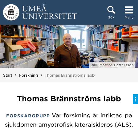
Hoppa direkt till innehållet
Sök
Meny
Huvudmenyn dold.
Bild: Mattias Pettersson
Du är här:
Start
Forskning
Thomas Brännströms labb
Thomas Brännströms labb
Vår forskning är inriktad på
FORSKARGRUPP
sjukdomen amyotrofisk lateralskleros (ALS).