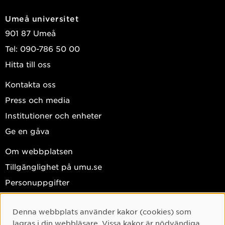
Umeå universitet
901 87 Umeå
Tel: 090-786 50 00
Hitta till oss
Kontakta oss
Press och media
Institutioner och enheter
Ge en gåva
Om webbplatsen
Tillgänglighet på umu.se
Personuppgifter
Hantera kakor
Denna webbplats använder kakor (cookies) som
Facebook
Cookie-samtycke
lagras i din webbläsare. Vissa kakor är nödvändiga