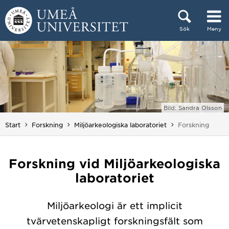
Hoppa direkt till innehållet
Sök
Meny
Huvudmenyn dold.
Bild: Sandra Olsson
Du är här:
Start
Forskning
Miljöarkeologiska laboratoriet
Forskning
Forskning vid Miljöarkeologiska
laboratoriet
Miljöarkeologi är ett implicit
tvärvetenskapligt forskningsfält som