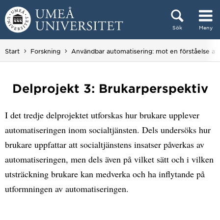
Hoppa direkt till innehållet
Sök
Meny
Huvudmenyn dold.
Start
Forskning
Användbar automatisering: mot en förståelse av r
Delprojekt 3: Brukarperspektiv
I det tredje delprojektet utforskas hur brukare upplever
automatiseringen inom socialtjänsten. Dels undersöks hur
brukare uppfattar att socialtjänstens insatser påverkas av
automatiseringen, men dels även på vilket sätt och i vilken
utsträckning brukare kan medverka och ha inflytande på
utformningen av automatiseringen.