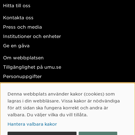
Hitta till oss
Kontakta oss
Press och media
Institutioner och enheter
Ge en gåva
Om webbplatsen
Tillgänglighet på umu.se
Personuppgifter
Hantera kakor
Denna webbplats använder kakor (cookies) som
Facebook
Cookie-samtycke
lagras i din webbläsare. Vissa kakor är nödvändiga
Instagram
för att sidan ska fungera korrekt och andra är
valbara. Du väljer vilka du vill tillåta.
TikTok
Hantera valbara kakor
Youtube
LinkedIn