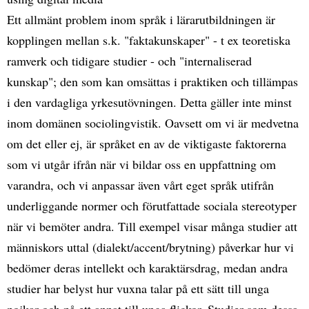
Ett allmänt problem inom språk i lärarutbildningen är
kopplingen mellan s.k. "faktakunskaper" - t ex teoretiska
ramverk och tidigare studier - och "internaliserad
kunskap"; den som kan omsättas i praktiken och tillämpas
i den vardagliga yrkesutövningen. Detta gäller inte minst
inom domänen sociolingvistik. Oavsett om vi är medvetna
om det eller ej, är språket en av de viktigaste faktorerna
som vi utgår ifrån när vi bildar oss en uppfattning om
varandra, och vi anpassar även vårt eget språk utifrån
underliggande normer och förutfattade sociala stereotyper
när vi bemöter andra. Till exempel visar många studier att
människors uttal (dialekt/accent/brytning) påverkar hur vi
bedömer deras intellekt och karaktärsdrag, medan andra
studier har belyst hur vuxna talar på ett sätt till unga
pojkar och på ett annat till unga flickor. Studier som dessa