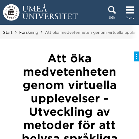
Hoppa direkt till innehållet
Sök
Meny
Huvudmenyn dold.
Du är här:
Start
Forskning
Att öka medvetenheten genom virtuella upplevels
Att öka
medvetenheten
genom virtuella
upplevelser -
Utveckling av
metoder för att
belysa språkliga